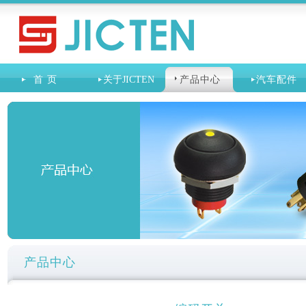
首 页
关于JICTEN
产品中心
汽车配件
产品中心