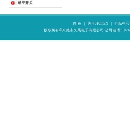
感应开关
首 页
｜
关于JICTEN
｜
产品中心
©
版权所有
东莞市久晨电子有限公司 公司电话：0769-82