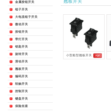
翘板开关
金属按钮开关
钮子开关
大电流钮子开关
微动开关
按钮开关
带灯开关
钥匙开关
旋转开关
小型船型翘板开关
滑动开关
翘板开关
编码开关
轻触开关
控制开关
键盘开关
保险丝座