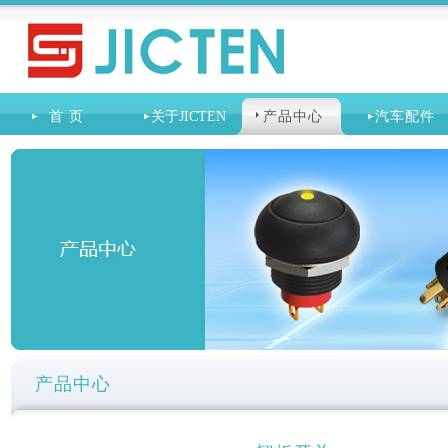
首 页
关于JICTEN
产品中心
汽车配件
产品中心